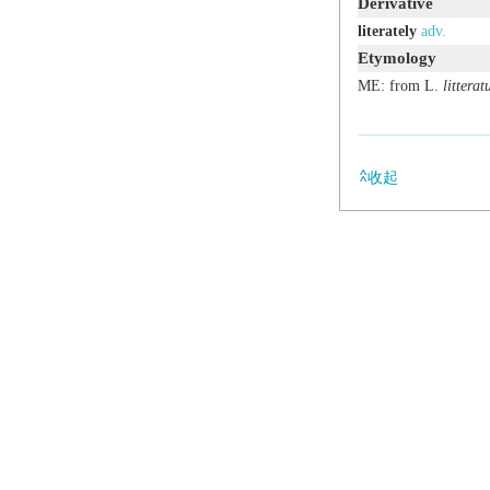
Derivative
literately
adv.
Etymology
ME: from L.
litterat
收起