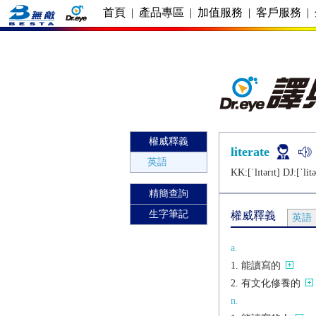
首頁
|
產品專區
|
加值服務
|
客戶服務
|
權威釋義
literate
英語
KK:[ˈlɪtǝrɪt] DJ:[ˈlitǝ
精簡查詢
生字筆記
權威釋義
英語
a.
能讀寫的
有文化修養的
n.