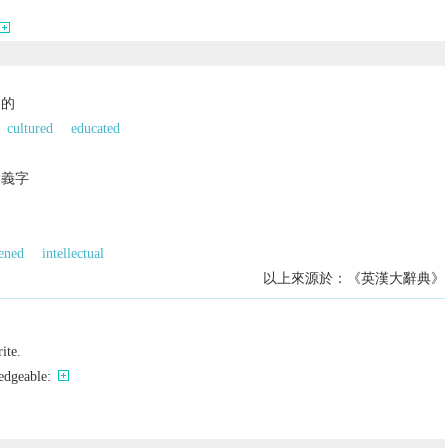
養的
cultured
educated
反義字
ened
intellectual
以上來源於：《英漢大辭典》
ite.
edgeable: