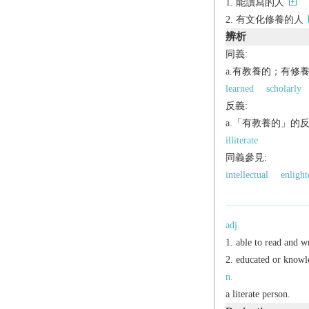
能讀寫的人
有文化修養的人
辨析
同義:
a.有教養的；有修
learned
scholarly
反義:
a.「有教養的」的
illiterate
同義參見:
intellectual
enlight
adj.
able to read and wr
educated or knowl
n.
a literate person.