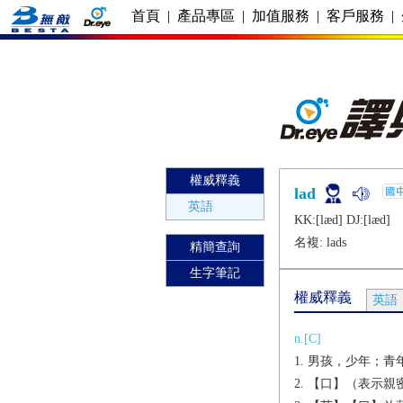
首頁
|
產品專區
|
加值服務
|
客戶服務
|
權威釋義
lad
英語
KK:[læd] DJ:[læd]
名複:
lads
精簡查詢
生字筆記
權威釋義
英語
n.[C]
男孩，少年；青
【口】（表示親