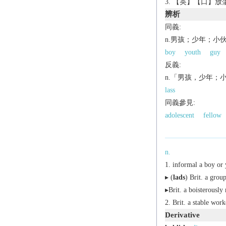
【英】【口】放
辨析
同義:
n.男孩；少年；小
boy
youth
guy
反義:
n.「男孩，少年；
lass
同義參見:
adolescent
fellow
n.
informal
a boy or
▸ (
lads
)
Brit.
a group 
▸
Brit.
a boisterously 
Brit.
a stable worke
Derivative