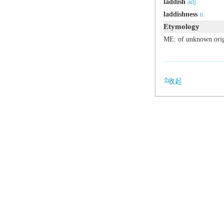
laddish
adj.
laddishness
n.
Etymology
ME: of unknown orig
收起