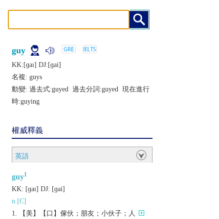
guy
KK:[ɡaɪ] DJ:[ɡai]
名複:
guys
動變: 過去式:
guyed
過去分詞:
guyed
現在進行
時:
guying
權威釋義
英語
1
guy
KK:
[ɡaɪ]
DJ:
[ɡai]
n.[C]
【美】【口】傢伙；朋友；小伙子；人