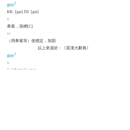
2
guy
KK:
[ɡaɪ]
DJ:
[ɡai]
n.
牽索，張網[C]
vt.
（用牽索等）使穩定，加固
以上來源於：《英漢大辭典》
1
guy
n.
informal
a man.
▸ (
guys
)
chiefly N. Amer.
people of either sex.
Brit.
a figure representing the Catholic
conspirator Guy Fawkes, burnt on a bonfire on 5
November to commemorate a failed plot to blow
up Parliament in 1605.
v.
make fun of.
2
guy