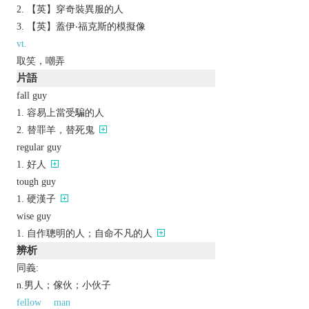
【英】穿奇裝異服的人
【英】蓋伊‧福克斯的模擬像
vt.
取笑，嘲弄
片語
fall guy
容易上當受騙的人
替罪羊，替死鬼
regular guy
好人
tough guy
硬漢子
wise guy
自作聰明的人；自命不凡的人
辨析
同義:
n.男人；傢伙；小伙子
fellow
man