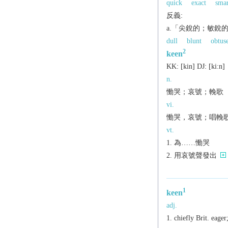
quick
exact
smar
反義:
a.「尖銳的；敏銳
dull
blunt
obtus
2
keen
KK:
[kin]
DJ:
[kiːn]
n.
慟哭；哀號；輓歌
vi.
慟哭，哀號；唱輓
vt.
為……慟哭
用哀號聲發出
1
keen
adj.
chiefly Brit.
eager;