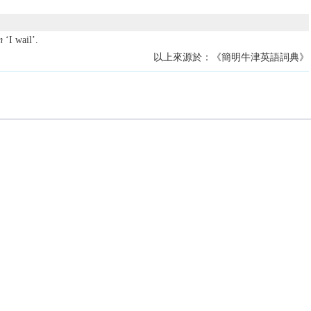
m
‘I wail’.
以上來源於：《簡明牛津英語詞典》