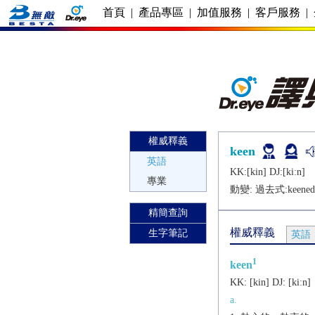
首頁
|
產品專區
|
加值服務
|
客戶服務
|
權威釋義
keen
英語
KK:[kin] DJ:[kiːn]
專業
動變: 過去式:
keened
精簡查詢
權威釋義
生字筆記
英語
1
keen
KK:
[kin]
DJ:
[kiːn]
a.