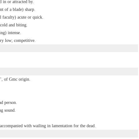
d in or attracted by.
nt of a blade) sharp.
l faculty) acute or quick.
 cold and biting.
ing) intense.
ry low; competitive.
’, of Gmc origin.
ad person.
ng sound.
 accompanied with wailing in lamentation for the dead.