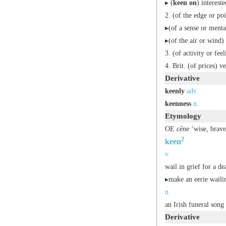
▸ (
keen on
) intereste
(of the edge or poi
▸(of a sense or menta
▸(of the air or wind)
(of activity or feel
Brit.
(of prices) ve
Derivative
keenly
adv.
keenness
n.
Etymology
OE
cēne
‘wise, brave
2
keen
v.
wail in grief for a de
▸make an eerie waili
n.
an Irish funeral song
Derivative