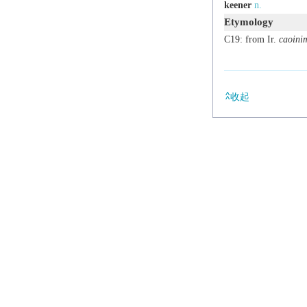
keener
n.
Etymology
C19: from Ir.
caoini
收起