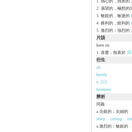
熱心的，熱衷的，深切
渴望的，極想的[F][
敏銳的，敏捷的
鋒利的，銳利的
激烈的；強烈的
片語
keen on
喜愛；熱衷於
衍生
ad.
keenly
n. [U]
keenness
辨析
同義:
a.尖銳的；尖細的
sharp
cutting
fin
a.激烈的；敏銳的