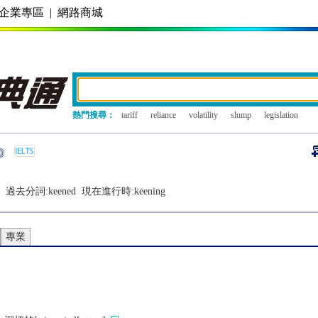
企業專區
|
網路商城
熱門搜尋：
tariff
reliance
volatility
slump
legislation
過去分詞:
keened
現在進行時:
keening
專業