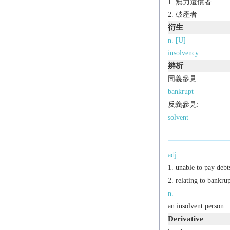
無力還償者
破產者
衍生
n. [U]
insolvency
辨析
同義參見:
bankrupt
反義參見:
solvent
adj.
unable to pay debt
relating to bankrup
n.
an insolvent person.
Derivative