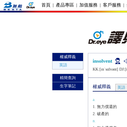
首頁
|
產品專區
|
加值服務
|
客戶服務
|
權威釋義
insolvent
英語
KK:[ɪnˈsɑlvǝnt] DJ:[i
精簡查詢
生字筆記
權威釋義
英語
a.
無力償還的
破產的
n.