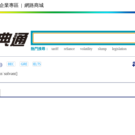
企業專區
|
網路商城
熱門搜尋：
tariff
reliance
volatility
slump
legislation
nˈsɒlvǝnt]