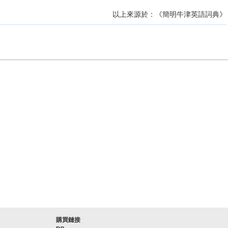
以上來源於：《簡明牛津英語詞典》
購買鏈接