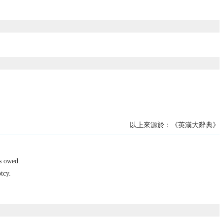
以上來源於：《英漢大辭典》
s owed.
tcy.