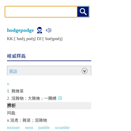
hodgepodge
KK:[ˈhɑdʒˌpɑdʒ] DJ:[ˈhɒdʒpɒdʒ]
權威釋義
英語
n.
雜燴菜
混雜物；大雜燴；一團糟
辨析
同義:
n.混煮；雜菜；混雜物
mixture
mess
jumble
scramble