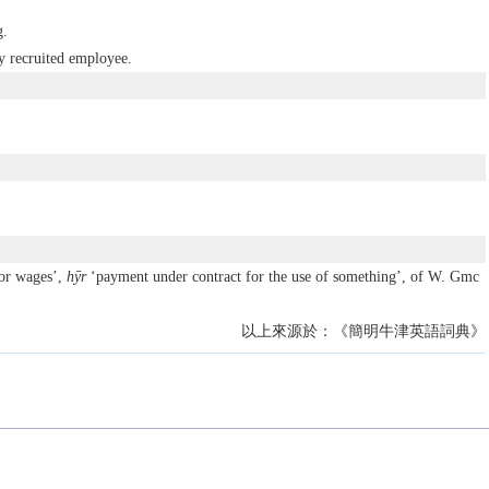
g.
y recruited employee.
or wages’,
hȳr
‘payment under contract for the use of something’, of W. Gmc
以上來源於：《簡明牛津英語詞典》