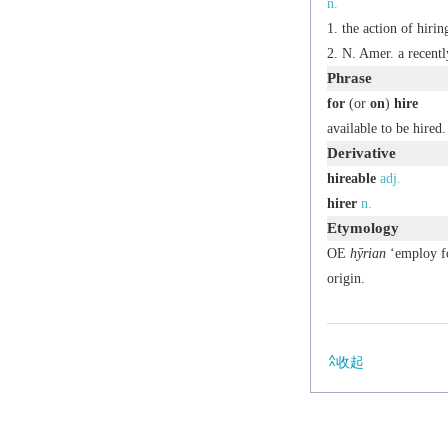
n.
the action of hirin
N. Amer.
a recentl
Phrase
for
(or
on
)
hire
available to be hired.
Derivative
hireable
adj.
hirer
n.
Etymology
OE
hȳrian
‘employ f
origin.
收起