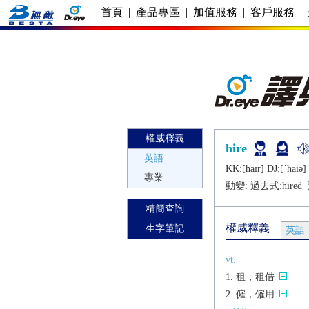
首頁
|
產品專區
|
加值服務
|
客戶服務
|
權威釋義
hire
英語
KK:[haɪr] DJ:[ˈhaiǝ]
專業
動變: 過去式:
hired
精簡查詢
權威釋義
生字筆記
英語
vt.
租，租借
僱，僱用