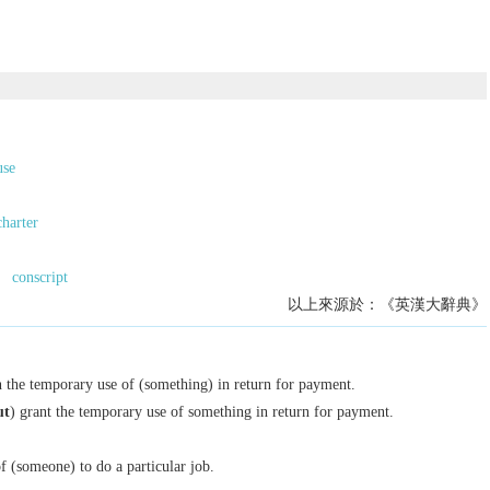
use
charter
conscript
以上來源於：《英漢大辭典》
 the temporary use of (something) in return for payment.
ut
) grant the temporary use of something in return for payment.
of (someone) to do a particular job.