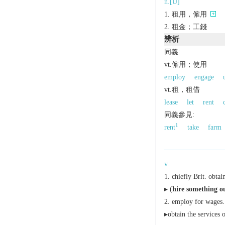
n.[U]
租用，僱用
租金；工錢
辨析
同義:
vt.僱用；使用
employ
engage
vt.租，租借
lease
let
rent
同義參見:
1
rent
take
farm
v.
chiefly Brit.
obtain
▸ (
hire something o
employ for wages.
▸obtain the services 