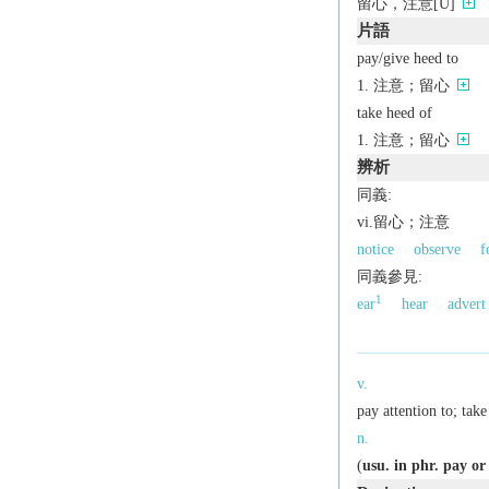
留心，注意[U]
片語
pay/give heed to
注意；留心
take heed of
注意；留心
辨析
同義:
vi.留心；注意
notice
observe
f
同義參見:
1
ear
hear
advert
v.
pay attention to; take
n.
(
usu. in phr.
pay or