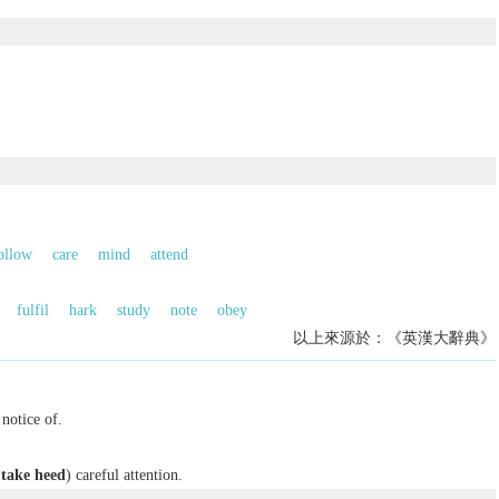
ollow
care
mind
attend
fulfil
hark
study
note
obey
以上來源於：《英漢大辭典》
 notice of.
 take heed
) careful attention.