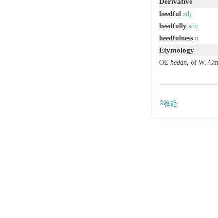
Derivative
heedful
adj.
heedfully
adv.
heedfulness
n.
Etymology
OE
hēdan
, of W. Gm
收起