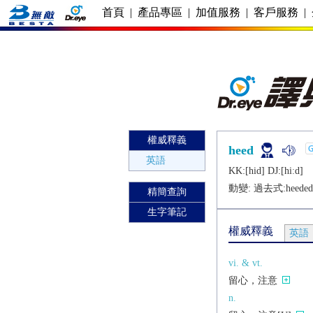
首頁
|
產品專區
|
加值服務
|
客戶服務
|
權威釋義
heed
英語
KK:[hid] DJ:[hiːd]
動變: 過去式:
heeded
精簡查詢
生字筆記
權威釋義
英語
vi. & vt.
留心，注意
n.