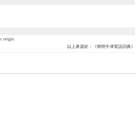
c origin.
以上來源於：《簡明牛津英語詞典》