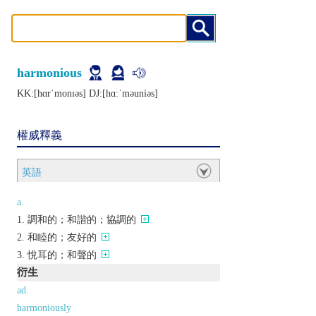
harmonious
KK:[hɑrˈmonɪǝs] DJ:[hɑːˈmǝuniǝs]
權威釋義
英語
a.
調和的；和諧的；協調的
和睦的；友好的
悅耳的；和聲的
衍生
ad.
harmoniously