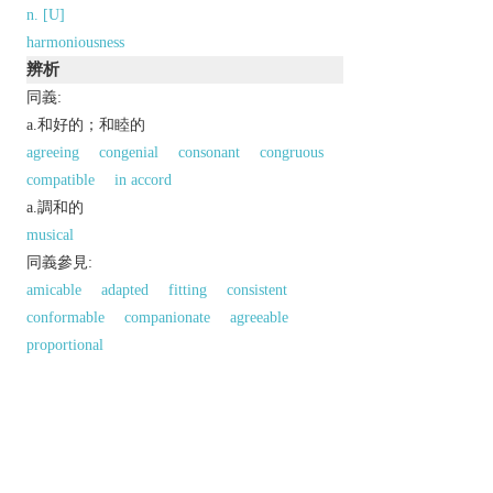
n. [U]
harmoniousness
辨析
同義:
a.和好的；和睦的
agreeing
congenial
consonant
congruous
compatible
in accord
a.調和的
musical
同義參見:
amicable
adapted
fitting
consistent
conformable
companionate
agreeable
proportional
反義參見:
inharmonious
以上來源於：《英漢大辭典》
adj.
tuneful; not discordant.