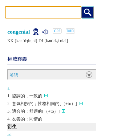
congenial
KK:[kǝnˈdʒinjǝl] DJ:[kǝnˈdʒiːniǝl]
權威釋義
英語
a.
協調的，一致的
意氣相投的；性格相同的[（+to）]
適合的；舒適的[（+to）]
友善的；同情的
衍生
ad.