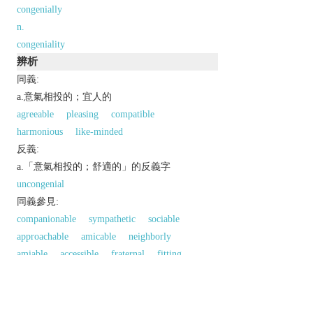
congenially
n.
congeniality
辨析
同義:
a.意氣相投的；宜人的
agreeable
pleasing
compatible
harmonious
like-minded
反義:
a.「意氣相投的；舒適的」的反義字
uncongenial
同義參見:
companionable
sympathetic
sociable
approachable
amicable
neighborly
amiable
accessible
fraternal
fitting
warm
以上來源於：《英漢大辭典》
/
kənˈdʒiːnɪəl
/