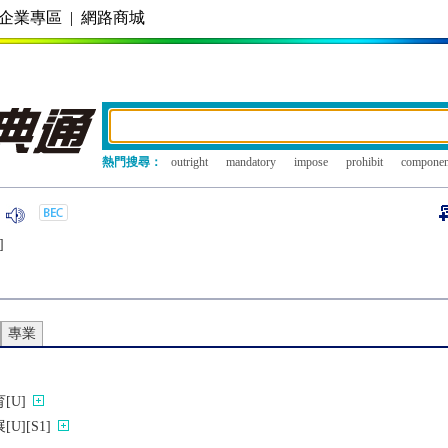
企業專區
|
網路商城
熱門搜尋：
outright
mandatory
impose
prohibit
componen
]
專業
[U]
][S1]