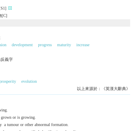
S1]
[C]
達
sion
development
progress
maturity
increase
的反義字
prosperity
evolution
以上來源於：《英漢大辭典》
wing.
 grown or is growing.
gy
a tumour or other abnormal formation.