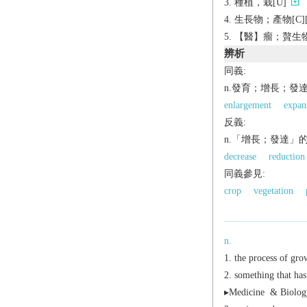
種植，栽[U]
生長物；產物[C][
【醫】瘤；贅生物
辨析
同義:
n.發育；增長；發
enlargement
expan
反義:
n.「增長；發達」
decrease
reduction
同義參見:
crop
vegetation
n.
the process of gro
something that has
▸
Medicine
&
Biolo