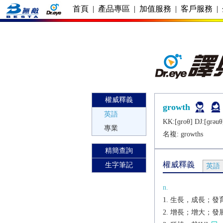
首頁
|
產品專區
|
加值服務
|
客戶服務
|
權威釋義
growth
英語
KK:[ɡroθ] DJ:[ɡrǝuθ
專業
名複:
growths
精簡查詢
權威釋義
生字筆記
英語
n.
生長，成長；發育
增長；增大；發展[U