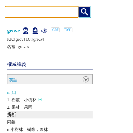
grove
KK:[ɡrov] DJ:[ɡrǝuv]
名複:
groves
權威釋義
英語
n.[C]
樹叢，小樹林
果林；果園
辨析
同義:
n.小樹林，樹叢，園林