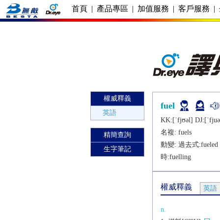
首頁
|
產品專區
|
加值服務
|
客戶服務
|
權威釋義
fuel
英語
KK:[ˈfjʊǝl] DJ:[ˈfjuǝ
名複:
fuels
精簡查詢
動變: 過去式:
fueled
生字筆記
時:
fuelling
權威釋義
英語
n.