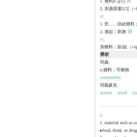
燃料[C][U]
刺激因素[U][（+fo
vt.
對……供給燃料
激起；刺激
vi.
加燃料；加油[（+u
辨析
同義:
n.燃料；可燃物
combustible
同義參見:
actuate
wood
co
n.
material such as co
▸food, drink, or drug