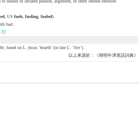
s to sustain or inflame passion, argument, or other intense emotion.
led
;
US
fuels
,
fueling
,
fueled
)
th fuel.
lle
, based on L.
focus
‘hearth’ (in late L. ‘fire’).
以上來源於：《簡明牛津英語詞典》