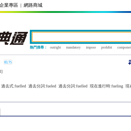
企業專區
|
網路商城
熱門搜尋：
outright
mandatory
impose
prohibit
componen
l]
過去式:
fuelled
過去分詞:
fueled
過去分詞:
fuelled
現在進行時:
fueling
現