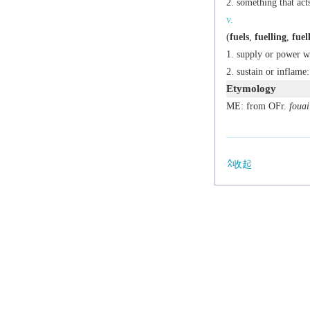
something that act
v.
(
fuels
,
fuelling
,
fuel
supply or power wi
sustain or inflame:
Etymology
ME: from OFr.
fouai
收起