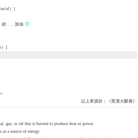
r/of）]
；給……加油
p）]
al
以上來源於：《英漢大辭典》
al, gas, or oil that is burned to produce heat or power.
s as a source of energy.