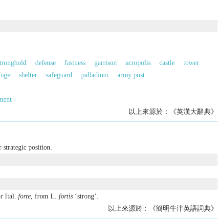
tronghold
defense
fastness
garrison
acropolis
castle
tower
fuge
shelter
safeguard
palladium
army post
ment
以上來源於：《英漢大辭典》
r strategic position.
r Ital.
forte
, from L.
fortis
‘strong’.
以上來源於：《簡明牛津英語詞典》