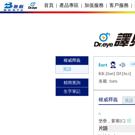
首頁
|
產品專區
|
加值服務
|
客戶服務
|
權威釋義
fort
英語
KK:[fort] DJ:[fɒːt]
名複:
forts
精簡查詢
生字筆記
權威釋義
英語
n.
堡壘，要塞[C]
片語