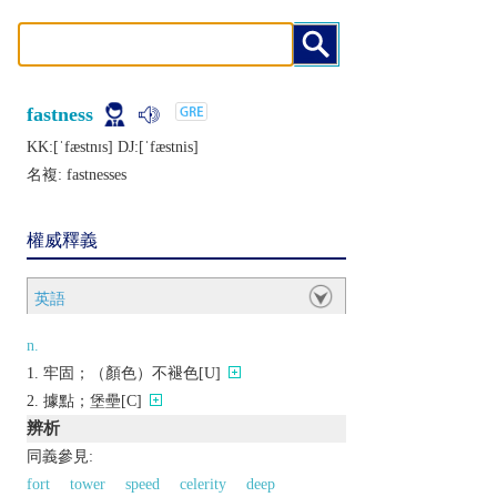
fastness
KK:[ˈfæstnɪs] DJ:[ˈfæstnis]
名複:
fastnesses
權威釋義
英語
n.
牢固；（顏色）不褪色[U]
據點；堡壘[C]
辨析
同義參見:
fort
tower
speed
celerity
deep