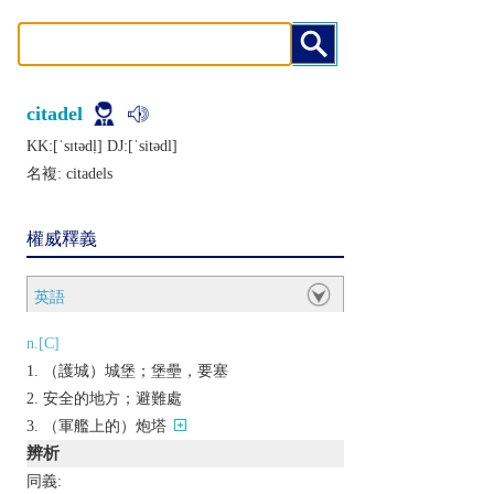
citadel
KK:[ˈsɪtǝdḷ] DJ:[ˈsitǝdl]
名複:
citadels
權威釋義
英語
n.[C]
（護城）城堡；堡壘，要塞
安全的地方；避難處
（軍艦上的）炮塔
辨析
同義: