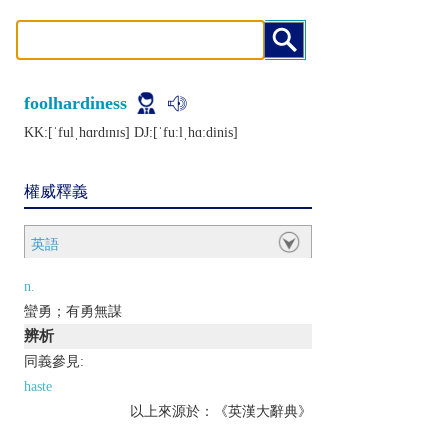
foolhardiness
KK:[ˈfulˌhɑrdɪnɪs] DJ:[ˈfuːlˌhɑːdinis]
權威釋義
英語
n.
蠻勇；有勇無謀
辨析
同義參見:
haste
以上來源於：《英漢大辭典》