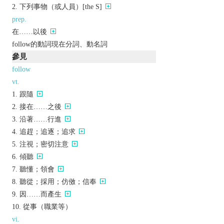
下列事物（或人員）[the S]
prep.
在……以後
follow的動詞現在分詞、動名詞
參見
follow
vt.
跟隨
接在……之後
沿著……行進
追趕；追逐；追求
注視；密切注意
傾聽
聽懂；領會
聽從；採用；仿傚；信奉
因……而產生
從事（職業等）
vi.