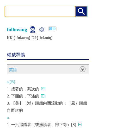
following
KK:[ˈfɑlǝwɪŋ] DJ:[ˈfɒlǝuiŋ]
權威釋義
英語
a.[B]
接著的，其次的
下面的，下述的
【美】（潮）順船向而流動的；（風）順船
向而吹的
n.
一批追隨者（或擁護者、部下等）[S]