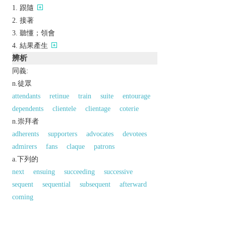
跟隨
接著
聽懂；領會
結果產生
辨析
同義:
n.徒眾
attendants
retinue
train
suite
entourage
dependents
clientele
clientage
coterie
n.崇拜者
adherents
supporters
advocates
devotees
admirers
fans
claque
patrons
a.下列的
next
ensuing
succeeding
successive
sequent
sequential
subsequent
afterward
coming
反義:
a.「下面的；順次的」的反義字