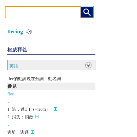
fleeing
權威釋義
英語
flee的動詞現在分詞、動名詞
參見
flee
vi.
逃，逃走[（+from）]
消失；消散
vt.
逃離；逃避