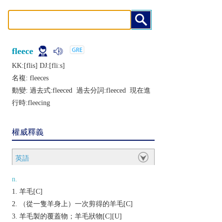
fleece
KK:[flis] DJ:[fliːs]
名複:
fleeces
動變: 過去式:
fleeced
過去分詞:
fleeced
現在進
行時:
fleecing
權威釋義
英語
n.
羊毛[C]
（從一隻羊身上）一次剪得的羊毛[C]
羊毛製的覆蓋物；羊毛狀物[C][U]