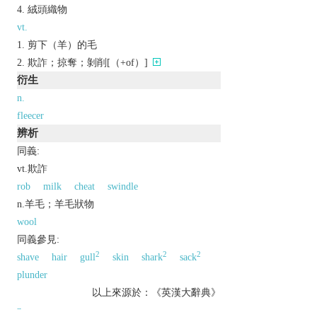
絨頭織物
vt.
剪下（羊）的毛
欺詐；掠奪；剝削[（+of）]
衍生
n.
fleecer
辨析
同義:
vt.欺詐
rob
milk
cheat
swindle
n.羊毛；羊毛狀物
wool
同義參見:
2
2
2
shave
hair
gull
skin
shark
sack
plunder
以上來源於：《英漢大辭典》
n.