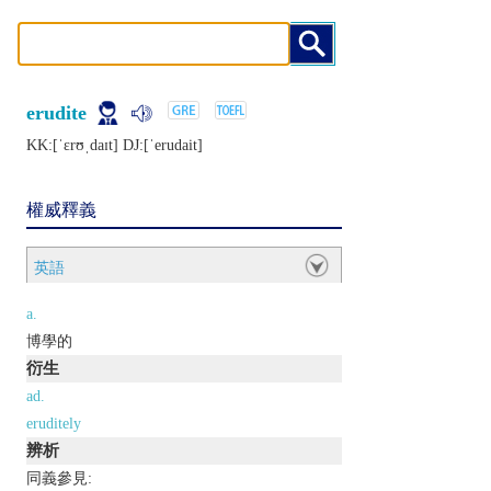
erudite
KK:[ˈɛrʊˌdaɪt] DJ:[ˈеrudait]
權威釋義
英語
a.
博學的
衍生
ad.
eruditely
辨析
同義參見: