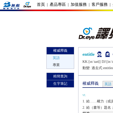
首頁
|
產品專區
|
加值服務
|
客戶服務
|
權威釋義
entitle
英語
KK:[ɪnˈtaɪtḷ] DJ:[inˈt
專業
動變: 過去式:
entitle
精簡查詢
權威釋義
生字筆記
英語
vt.
給……權力（或資格
給（書等）題名；