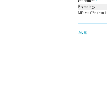
entitlement
n.
Etymology
ME: via OFr. from l
收起