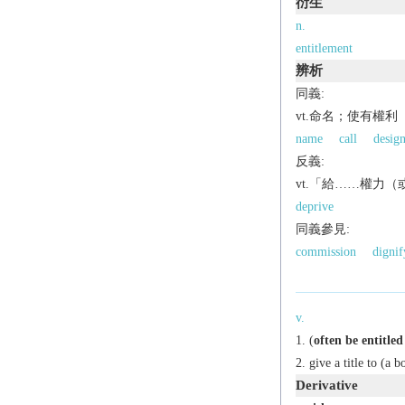
衍生
n.
entitlement
辨析
同義:
vt.命名；使有權利
name
call
design
反義:
vt.「給……權力
deprive
同義參見:
commission
dignif
v.
(
often
be entitled
give a title to (a b
Derivative