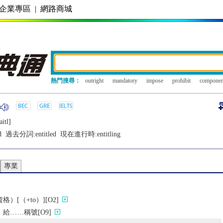
企業專區
|
網路商城
熱門搜尋：
outright
mandatory
impose
prohibit
componen
aitl]
d
過去分詞:
entitled
現在進行時:
entitling
專業
）[（+to）][O2]
給……稱號[O9]