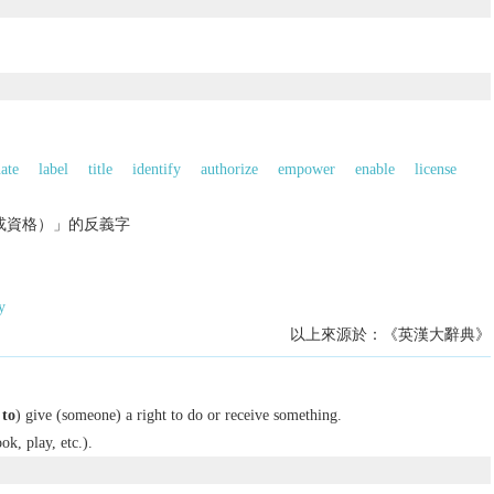
ate
label
title
identify
authorize
empower
enable
license
（或資格）」的反義字
y
以上來源於：《英漢大辭典》
 to
) give (someone) a right to do or receive something.
ook, play, etc.).