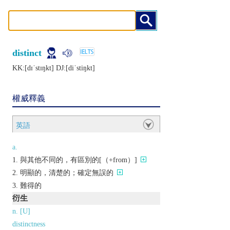
distinct
KK:[dɪˈstɪŋkt] DJ:[diˈstiŋkt]
權威釋義
英語
a.
與其他不同的，有區別的[（+from）]
明顯的，清楚的；確定無誤的
難得的
衍生
n. [U]
distinctness