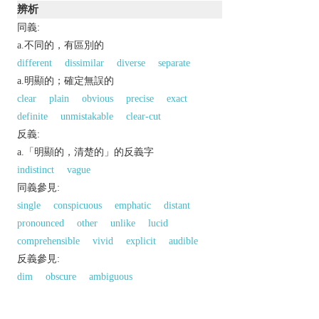
辨析
同義:
a.不同的，有區別的
different
dissimilar
diverse
separate
a.明顯的；確定無誤的
clear
plain
obvious
precise
exact
definite
unmistakable
clear-cut
反義:
a.「明顯的，清楚的」的反義字
indistinct
vague
同義參見:
single
conspicuous
emphatic
distant
pronounced
other
unlike
lucid
comprehensible
vivid
explicit
audible
反義參見:
dim
obscure
ambiguous
以上來源於：《英漢大辭典》
adj.