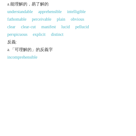
a.能理解的，易了解的
understandable
apprehensible
intelligible
fathomable
perceivable
plain
obvious
clear
clear-cut
manifest
lucid
pellucid
perspicuous
explicit
distinct
反義:
a.「可理解的」的反義字
incomprehensible
同義參見:
accountable
appreciable
以上來源於：《英漢大辭典》
adj.
able to be understood; intelligible.
Derivative
comprehensibility
n.
comprehensibly
adv.
以上來源於：《簡明牛津英語詞典》