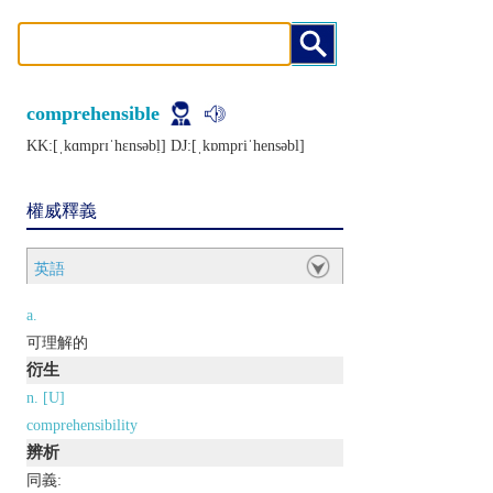
comprehensible
KK:[ˌkɑmprɪˈhɛnsǝbḷ] DJ:[ˌkɒmpriˈhеnsǝbl]
權威釋義
英語
a.
可理解的
衍生
n. [U]
comprehensibility
辨析
同義: