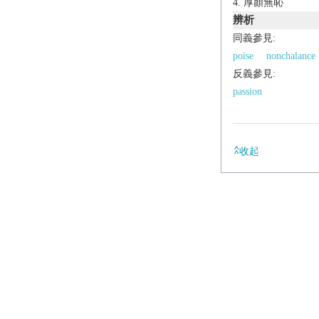
厚顏無恥
辨析
同義參見:
poise
nonchalance
反義參見:
passion
收起