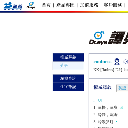
首頁
|
產品專區
|
加值服務
|
客戶服務
|
權威釋義
coolness
英語
KK:[ˈkulnɪs] DJ:[ˈkuː
精簡查詢
生字筆記
權威釋義
英語
n.[U]
涼快，涼爽
冷靜，沉著
冷淡[S1]