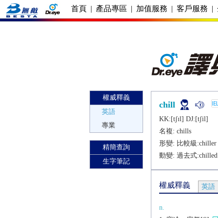
首頁
|
產品專區
|
加值服務
|
客戶服務
|
權威釋義
chill
英語
KK:[tʃɪl] DJ:[tʃil]
專業
名複:
chills
形變: 比較級:
chiller
精簡查詢
動變: 過去式:
chilled
生字筆記
權威釋義
英語
n.