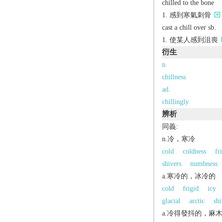
chilled to the bone
感到寒氣刺骨
cast a chill over sb.
使某人感到沮喪
衍生
n.
chillness
ad.
chillingly
辨析
同義:
n.冷，寒冷
cold
coldness
fr
shivers
numbness
a.寒冷的，冰冷的
cold
frigid
icy
glacial
arctic
shi
a.冷得發抖的，麻