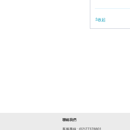
收起
聯絡我們
客服專線 : (02)77378801