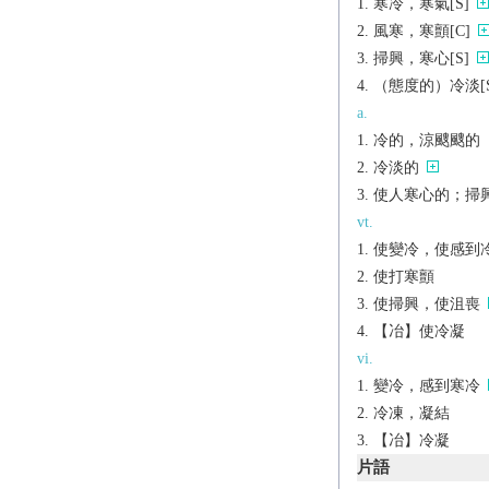
寒冷，寒氣[S]
風寒，寒顫[C]
掃興，寒心[S]
（態度的）冷淡[S
a.
冷的，涼颼颼的
冷淡的
使人寒心的；掃
vt.
使變冷，使感到
使打寒顫
使掃興，使沮喪
【冶】使冷凝
vi.
變冷，感到寒冷
冷凍，凝結
【冶】冷凝
片語