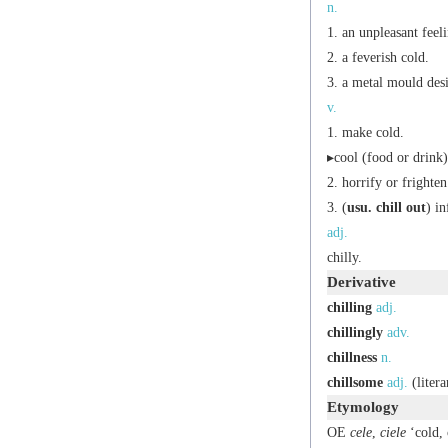
n.
an unpleasant feeli
a feverish cold.
a metal mould desi
v.
make cold.
▸cool (food or drink) 
horrify or frighten
(
usu.
chill out
)
in
adj.
chilly.
Derivative
chilling
adj.
chillingly
adv.
chillness
n.
chillsome
adj.
(
litera
Etymology
OE
cele
,
ciele
‘cold, 