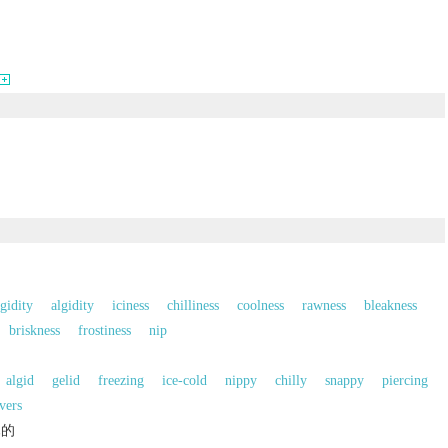
igidity
algidity
iciness
chilliness
coolness
rawness
bleakness
briskness
frostiness
nip
algid
gelid
freezing
ice-cold
nippy
chilly
snappy
piercing
vers
木的