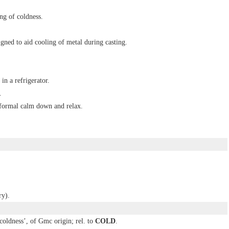
ng of coldness.
gned to aid cooling of metal during casting.
in a refrigerator.
.
formal
calm down and relax.
ry
).
coldness’, of Gmc origin; rel. to
COLD
.