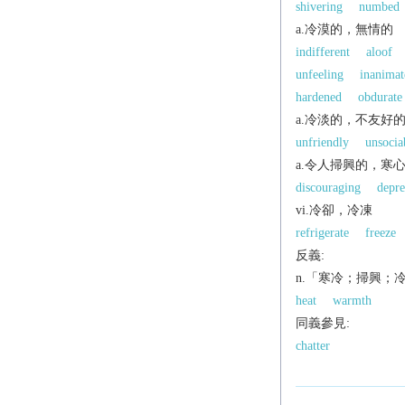
shivering
numbed
a.冷漠的，無情的
indifferent
aloof
unfeeling
inanimat
hardened
obdurate
a.冷淡的，不友好
unfriendly
unsocia
a.令人掃興的，寒
discouraging
depre
vi.冷卻，冷凍
refrigerate
freeze
反義:
n.「寒冷；掃興；
heat
warmth
同義參見:
chatter