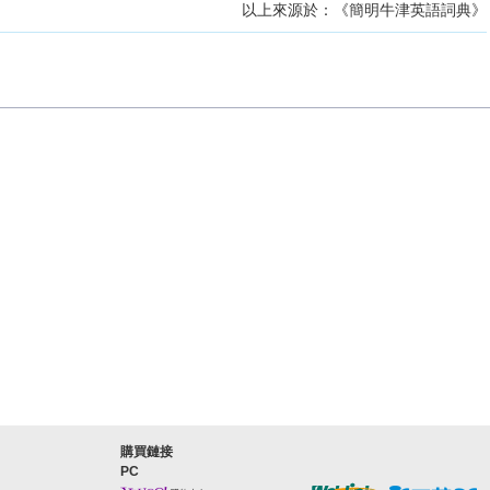
以上來源於：《簡明牛津英語詞典》
購買鏈接
PC