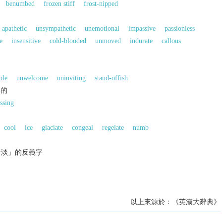
benumbed
frozen stiff
frost-nipped
apathetic
unsympathetic
unemotional
impassive
passionless
e
insensitive
cold-blooded
unmoved
indurate
callous
的
ble
unwelcome
uninviting
stand-offish
心的
ssing
cool
ice
glaciate
congeal
regelate
numb
冷淡」的反義字
以上來源於：《英漢大辭典》