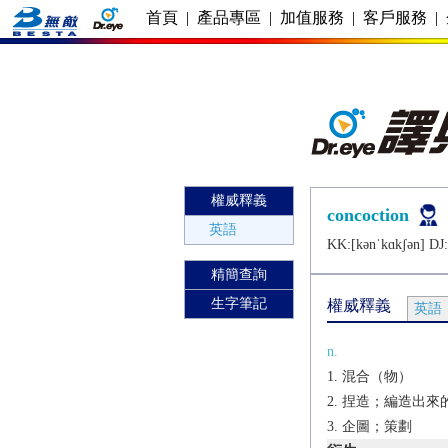
首頁
|
產品專區
|
加值服務
|
客戶服務
|
權威釋義
concoction
英語
KK:[kǝnˈkɑkʃǝn] DJ:
精簡查詢
生字筆記
權威釋義
英語
n.
混合（物）
捏造；編造出來
企圖；策劃