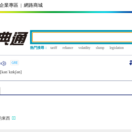
企業專區
|
網路商城
熱門搜尋：
tariff
reliance
volatility
slump
legislation
[kǝnˈkɒkʃǝn]
的東西