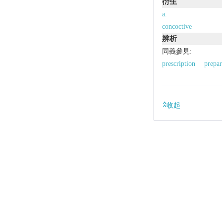
衍生
a.
concoctive
辨析
同義參見:
prescription
prepar
收起