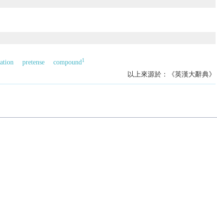
1
ation
pretense
compound
以上來源於：《英漢大辭典》