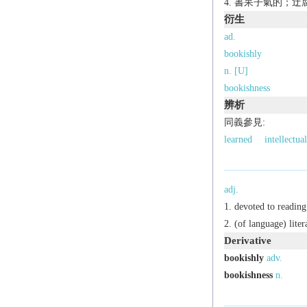
書呆子氣的；迂
衍生
ad.
bookishly
n. [U]
bookishness
辨析
同義參見:
learned
intellectual
adj.
devoted to reading
(of language) litera
Derivative
bookishly
adv.
bookishness
n.