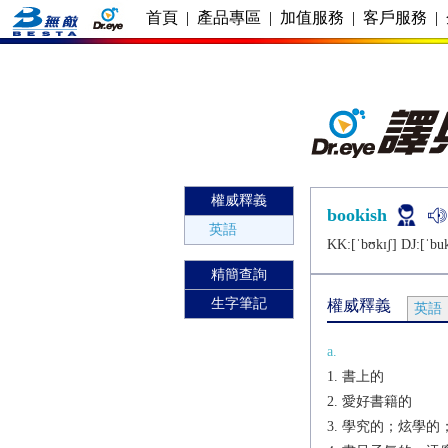
首頁
|
產品專區
|
加值服務
|
客戶服務
|
權威釋義
bookish
英語
KK:[ˈbʊkɪʃ] DJ:[ˈbuk
精簡查詢
生字筆記
權威釋義
英語
a.
書上的
愛好書籍的
學究的；炫學的