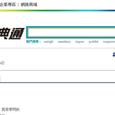
企業專區
|
網路商城
熱門搜尋：
outright
mandatory
impose
prohibit
componen
iʃ]
；賣弄學問的