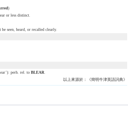
urred
)
r or less distinct.
 be seen, heard, or recalled clearly.
ear’): perh. rel. to
BLEAR
.
以上來源於：《簡明牛津英語詞典》