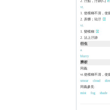
汙點，汙跡[C]
vt.
使模糊不清，使
弄髒；玷汙
vi.
變模糊
沾上汙跡
衍生
a.
blurry
辨析
同義:
vt.使模糊不清，使
smear
cloud
di
同義參見:
mist
fog
shade