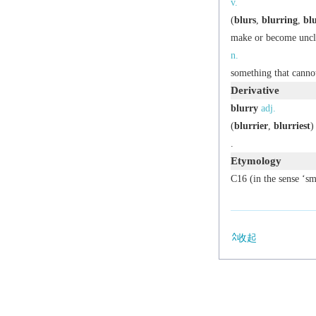
v.
(
blurs
,
blurring
,
bl
make or become unclea
n.
something that cannot
Derivative
blurry
adj.
(
blurrier
,
blurriest
)
.
Etymology
C16 (in the sense ‘sm
收起