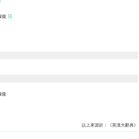
朦朧
朦朧
m
以上來源於：《英漢大辭典》