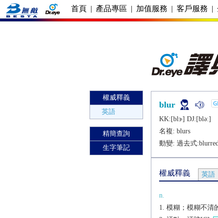
首頁
|
產品專區
|
加值服務
|
客戶服務
|
權威釋義
blur
英語
KK:[blɝ] DJ:[blǝː]
名複:
blurs
精簡查詢
動變: 過去式:
blurre
生字筆記
權威釋義
英語
n.
模糊；模糊不清的