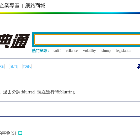
企業專區
|
網路商城
熱門搜尋：
tariff
reliance
volatility
slump
legislation
d
過去分詞:
blurred
現在進行時:
blurring
事物[S]