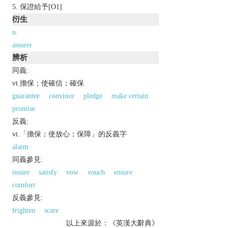
保證給予[O1]
衍生
n.
assurer
辨析
同義:
vt.擔保；使確信；確保
guarantee
convince
pledge
make certain
promise
反義:
vt.「擔保；使放心；保障」的反義字
alarm
同義參見:
insure
satisfy
vow
vouch
ensure
comfort
反義參見:
frighten
scare
以上來源於：《英漢大辭典》