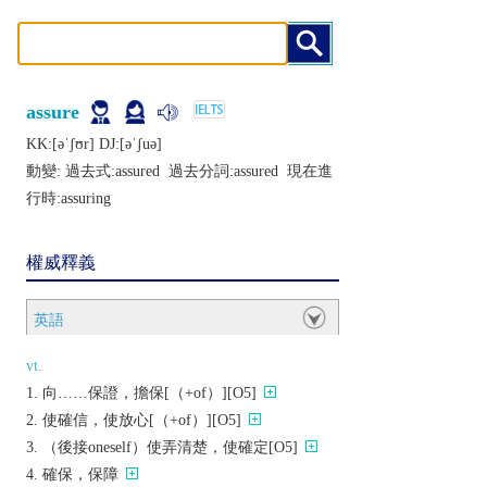
assure
KK:[ǝˈʃʊr] DJ:[ǝˈʃuǝ]
動變: 過去式:
assured
過去分詞:
assured
現在進
行時:
assuring
權威釋義
英語
vt.
向……保證，擔保[（+of）][O5]
使確信，使放心[（+of）][O5]
（後接oneself）使弄清楚，使確定[O5]
確保，保障