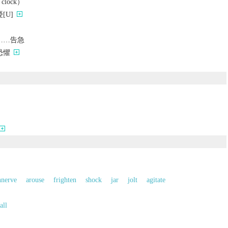
 clock）
[U]
……告急
恐懼
nnerve
arouse
frighten
shock
jar
jolt
agitate
all