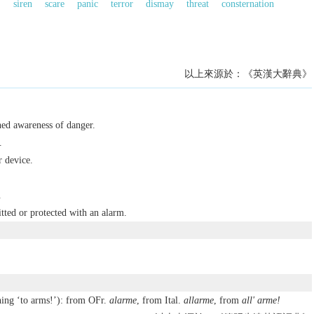
1
siren
scare
panic
terror
dismay
threat
consternation
以上來源於：《英漢大辭典》
ned awareness of danger.
.
 device.
.
itted or protected with an alarm.
ing ‘to arms!’): from OFr.
alarme
, from Ital.
allarme
, from
all' arme!