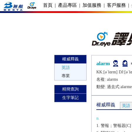
首頁
|
產品專區
|
加值服務
|
客戶服務
|
權威釋義
alarm
英語
KK:[ǝˈlɑrm] DJ:[ǝˈl
專業
名複:
alarms
動變: 過去式:
alarme
精簡查詢
生字筆記
權威釋義
英語
n.
警報；警報器[C]