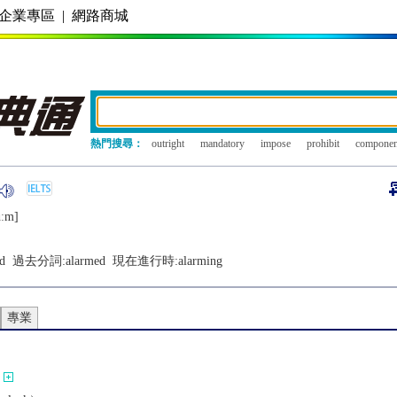
企業專區
|
網路商城
熱門搜尋：
outright
mandatory
impose
prohibit
componen
ɑːm]
d
過去分詞:
alarmed
現在進行時:
alarming
專業