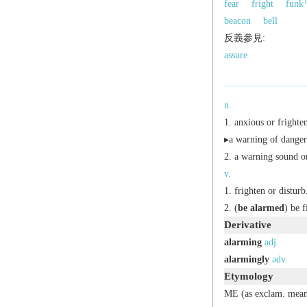
fear
fright
funk
beacon
bell
反義參見:
assure
n.
anxious or frighte
▸a warning of danger
a warning sound or
v.
frighten or disturb
(
be alarmed
) be f
Derivative
alarming
adj.
alarmingly
adv.
Etymology
ME (as exclam. mean