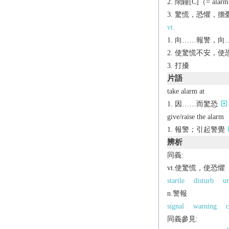
鬧鐘[C]（= alarm
驚慌，恐懼，擔憂
vt.
向……報警，向
使驚慌不安，使
打擾
片語
take alarm at
因……而驚恐
give/raise the alarm
報警；引起警覺
辨析
同義:
vt.使驚慌，使恐懼
startle
disturb
u
n.警報
signal
warning
c
同義參見: