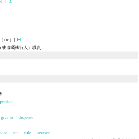
）]
+to）]
（或遺囑執行人）職責
持
preside
give to
dispense
vise
run
rule
oversee