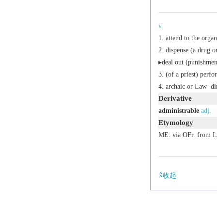
v.
attend to the orga
dispense (a drug o
▸deal out (punishmen
(of a priest) perfo
archaic
or
Law
dir
Derivative
administrable
adj.
Etymology
ME: via OFr. from 
收起