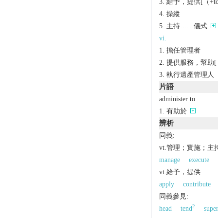
給予，提供[（+to
操縱
主持……儀式
vi.
擔任管理者
提供服務，幫助[（
執行遺產管理人
片語
administer to
有助於
辨析
同義:
vt.管理；實施；主
manage
execute
vt.給予，提供
apply
contribute
同義參見:
2
head
tend
super