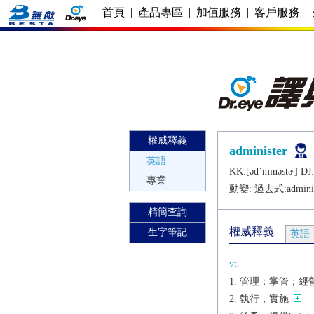
首頁
|
產品專區
|
加值服務
|
客戶服務
|
權威釋義
administer
英語
KK:[ǝdˈmɪnǝstɚ] DJ:
專業
動變: 過去式:
admini
精簡查詢
權威釋義
生字筆記
英語
vt.
管理；掌管；經
執行，實施