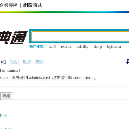
企業專區
|
網路商城
熱門搜尋：
tariff
reliance
volatility
slump
legislation
[ǝdˈministǝ]
stered
過去分詞:
administered
現在進行時:
administering
專業
營