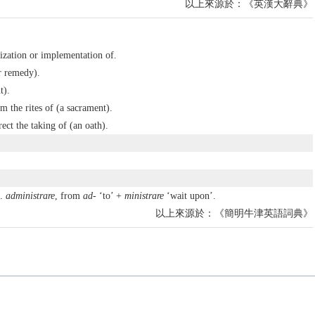
以上來源於：《英漢大辭典》
nization or implementation of.
r remedy).
t).
rm the rites of (a sacrament).
ect the taking of (an oath).
L.
administrare
, from
ad-
‘to’ +
ministrare
‘wait upon’.
以上來源於：《簡明牛津英語詞典》