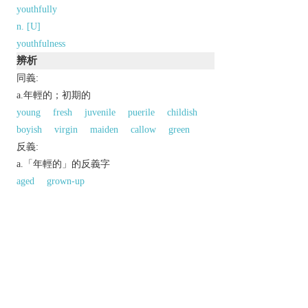
youthfully
n. [U]
youthfulness
辨析
同義:
a.年輕的；初期的
young
fresh
juvenile
puerile
childish
boyish
virgin
maiden
callow
green
反義:
a.「年輕的」的反義字
aged
grown-up
同義參見:
adolescent
以上來源於：《英漢大辭典》
adj.
young or seeming young.
▸characteristic of young people.
Derivative