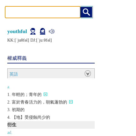
youthful
KK:[ˈjuθfǝl] DJ:[ˈjuːθfǝl]
權威釋義
英語
a.
年輕的；青年的
富於青春活力的，朝氣蓬勃的
初期的
【地】受侵蝕尚少的
衍生
ad.