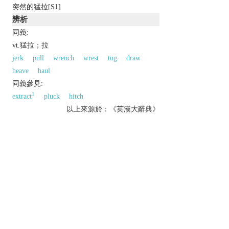
突然的猛拉[S1]
辨析
同義:
vt.猛拉；拉
jerk
pull
wrench
wrest
tug
draw
heave
haul
同義參見:
1
extract
pluck
hitch
以上來源於：《英漢大辭典》
v.
pull with a jerk.
N. Amer.
withdraw or cancel abruptly.
n.
a sudden hard pull.
Etymology
C18 (as a Scots word in the sense ‘sudden sharp
blow’): of unknown origin.
以上來源於：《簡明牛津英語詞典》