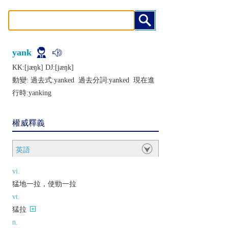
yank
KK:[jæŋk] DJ:[jæŋk]
動變: 過去式:
yanked
過去分詞:
yanked
現在進
行時:
yanking
權威釋義
英語
vi.
猛地一拉，使勁一拉
vt.
猛拉
n.