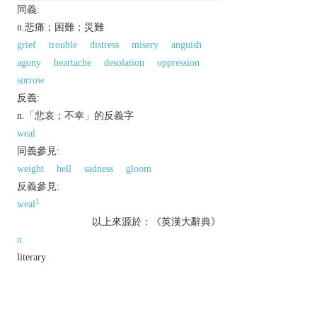
同義:
n.悲痛；困難；災難
grief
trouble
distress
misery
anguish
agony
heartache
desolation
oppression
sorrow
反義:
n.「悲哀；不幸」的反義字
weal
同義參見:
weight
hell
sadness
gloom
反義參見:
1
weal
以上來源於：《英漢大辭典》
n.
literary
great sorrow or distress.
(
woes
) troubles.
Phrase