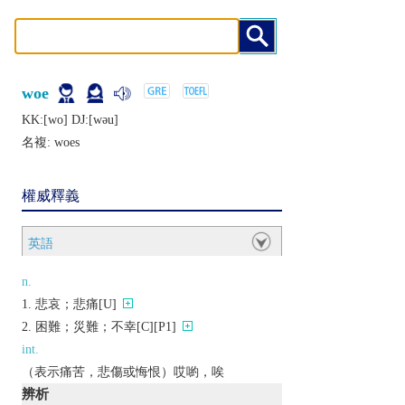
woe
KK:[wo] DJ:[wǝu]
名複:
woes
權威釋義
英語
n.
悲哀；悲痛[U]
困難；災難；不幸[C][P1]
int.
（表示痛苦，悲傷或悔恨）哎喲，唉
辨析