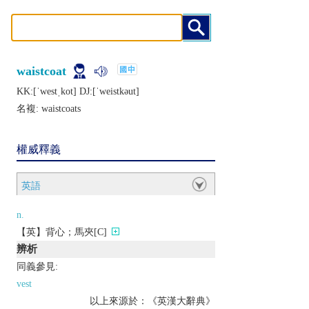
waistcoat
KK:[ˈwеstˌkot] DJ:[ˈwеistkǝut]
名複:
waistcoats
權威釋義
英語
n.
【英】背心；馬夾[C]
辨析
同義參見:
vest
以上來源於：《英漢大辭典》