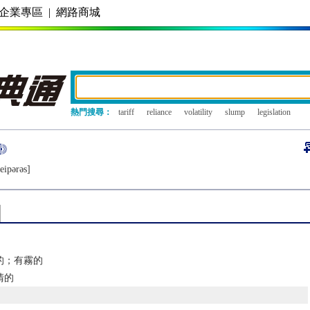
企業專區
|
網路商城
熱門搜尋：
tariff
reliance
volatility
slump
legislation
еipǝrǝs]
的；有霧的
清的