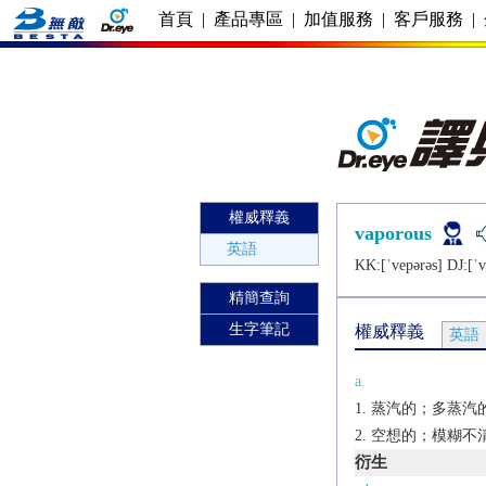
首頁
|
產品專區
|
加值服務
|
客戶服務
|
權威釋義
vaporous
英語
KK:[ˈvеpǝrǝs] DJ:[ˈv
精簡查詢
生字筆記
權威釋義
英語
a.
蒸汽的；多蒸汽
空想的；模糊不
衍生