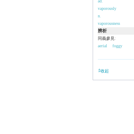
ad.
vaporously
n.
vaporousness
辨析
同義參見:
aerial
foggy
收起