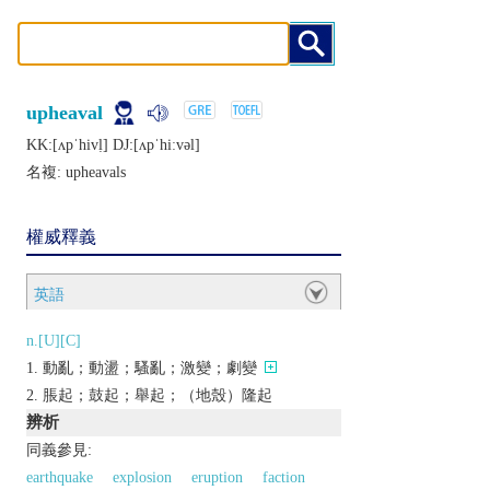
upheaval
KK:[ʌpˈhivḷ] DJ:[ʌpˈhiːvǝl]
名複:
upheavals
權威釋義
英語
n.[U][C]
動亂；動盪；騷亂；激變；劇變
脹起；鼓起；舉起；（地殼）隆起
辨析
同義參見:
earthquake
explosion
eruption
faction