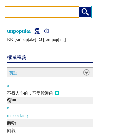
unpopular
KK:[ʌnˈpɑpjǝlɚ] DJ:[ˈʌnˈpɒpjulǝ]
權威釋義
英語
a.
不得人心的，不受歡迎的
衍生
n.
unpopularity
辨析
同義: