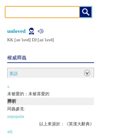
unloved
KK:[ʌnˈlʌvd] DJ:[ʌnˈlʌvd]
權威釋義
英語
a.
未被愛的；未被喜愛的
辨析
同義參見:
unpopular
以上來源於：《英漢大辭典》
adj.