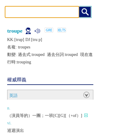
troupe
KK:[trup] DJ:[truːp]
名複:
troupes
動變: 過去式:
trouped
過去分詞:
trouped
現在進
行時:
trouping
權威釋義
英語
n.
（演員等的）一團；一班[C][G][（+of）]
vi.
巡迴演出