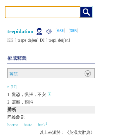
trepidation
KK:[ˌtrɛpǝˈdеʃǝn] DJ:[ˈtrеpiˈdеiʃǝn]
權威釋義
英語
n.[U]
驚恐，慌張，不安
震顫，顫抖
辨析
同義參見:
1
horror
haste
funk
以上來源於：《英漢大辭典》