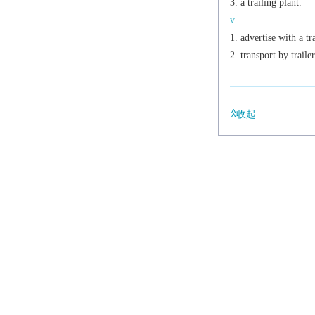
a trailing plant.
v.
advertise with a tra
transport by trailer
收起