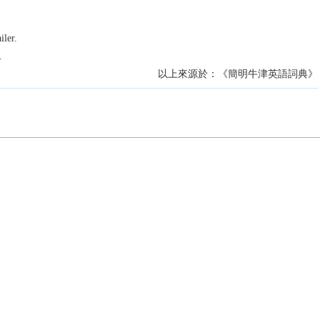
iler.
.
以上來源於：《簡明牛津英語詞典》