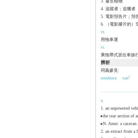
蔓生植物
追蹤者；追獵者
電影預告片；預
（電影膠片的）
vt.
用拖車運
vi.
乘拖帶式居住車旅
辨析
同義參見:
1
residence
van
n.
an unpowered vehi
▸the rear section of a
▸
N. Amer.
a caravan.
an extract from a 