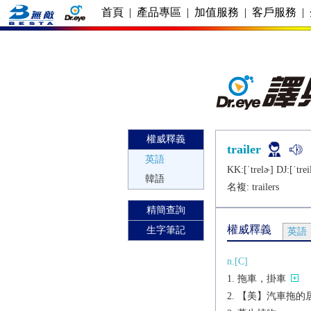
首頁
|
產品專區
|
加值服務
|
客戶服務
|
權威釋義
trailer
英語
KK:[ˈtrеlɚ] DJ:[ˈtrеi
韓語
名複:
trailers
精簡查詢
權威釋義
生字筆記
英語
n.[C]
拖車，掛車
【美】汽車拖的