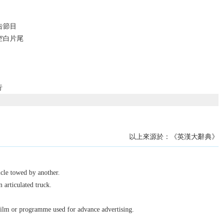
告節目
空白片尾
行
以上來源於：《英漢大辭典》
cle towed by another.
n articulated truck.
film or programme used for advance advertising.