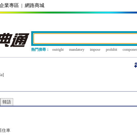
企業專區
|
網路商城
熱門搜尋：
outright
mandatory
impose
prohibit
componen
lǝ]
韓語
居住車