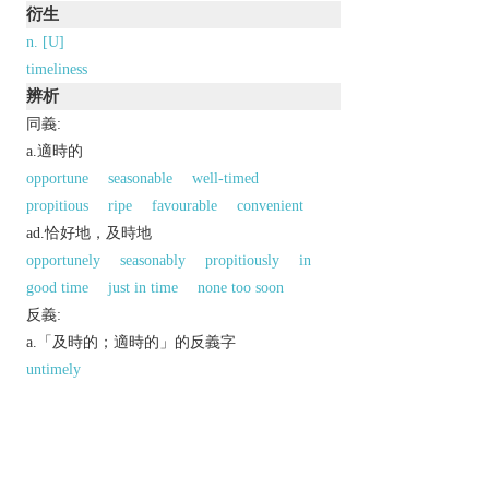
衍生
n. [U]
timeliness
辨析
同義:
a.適時的
opportune
seasonable
well-timed
propitious
ripe
favourable
convenient
ad.恰好地，及時地
opportunely
seasonably
propitiously
in
good time
just in time
none too soon
反義:
a.「及時的；適時的」的反義字
untimely
同義參見:
auspicious
applicable
suitable
fitting
favorable
acceptable
以上來源於：《英漢大辭典》