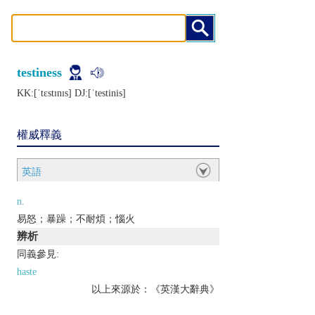
testiness
KK:[ˈtɛstɪnɪs] DJ:[ˈtеstinis]
權威釋義
英語
n.
易怒；暴躁；不耐煩；惱火
辨析
同義參見:
haste
以上來源於：《英漢大辭典》