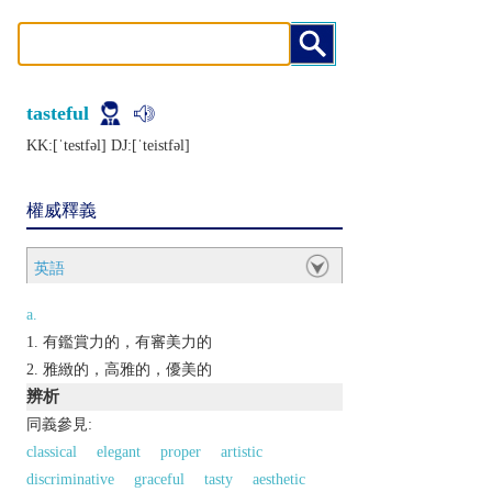
tasteful
KK:[ˈtеstfǝl] DJ:[ˈtеistfǝl]
權威釋義
英語
a.
有鑑賞力的，有審美力的
雅緻的，高雅的，優美的
辨析
同義參見:
classical
elegant
proper
artistic
discriminative
graceful
tasty
aesthetic