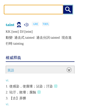
taint
KK:[tеnt] DJ:[tеint]
動變: 過去式:
tainted
過去分詞:
tainted
現在進
行時:
tainting
權威釋義
英語
vt.
使感染，使腐壞；沾染；汙染
玷汙，敗壞；腐蝕
【古】弄髒
vi.