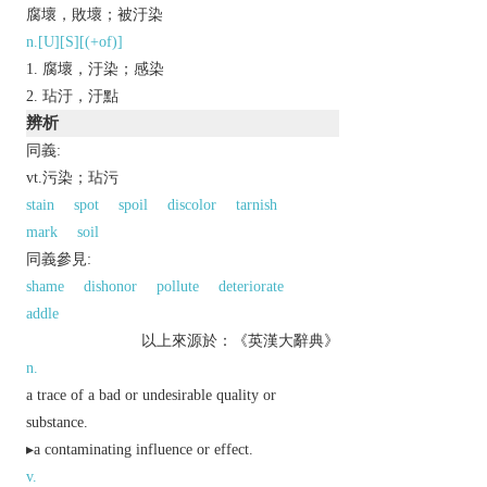
腐壞，敗壞；被汙染
n.[U][S][(+of)]
腐壞，汙染；感染
玷汙，汙點
辨析
同義:
vt.污染；玷污
stain
spot
spoil
discolor
tarnish
mark
soil
同義參見:
shame
dishonor
pollute
deteriorate
addle
以上來源於：《英漢大辭典》
n.
a trace of a bad or undesirable quality or
substance.
▸a contaminating influence or effect.
v.