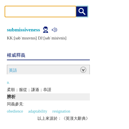
submissiveness
KK:[sǝbˈmɪsɪvnɪs] DJ:[sǝbˈmisivnis]
權威釋義
英語
n.
柔順；服從；謙遜；恭謹
辨析
同義參見:
obedience
adaptability
resignation
以上來源於：《英漢大辭典》