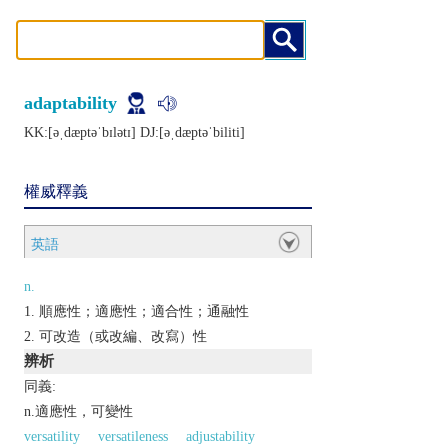
adaptability
KK:[ǝˌdæptǝˈbɪlǝtɪ] DJ:[ǝˌdæptǝˈbiliti]
權威釋義
英語
n.
順應性；適應性；適合性；通融性
可改造（或改編、改寫）性
辨析
同義:
n.適應性，可變性
versatility
versatileness
adjustability