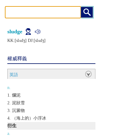
sludge
KK:[slʌdʒ] DJ:[slʌdʒ]
權威釋義
英語
n.
爛泥
泥狀雪
沉澱物
（海上的）小浮冰
衍生
a.