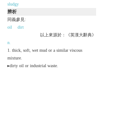
sludgy
辨析
同義參見:
oil
dirt
以上來源於：《英漢大辭典》
n.
thick, soft, wet mud or a similar viscous
mixture.
▸dirty oil or industrial waste.
sea ice newly formed in small pieces.
an unattractive muddy shade of brown or green.
Derivative
sludgy
adj.
Etymology
C17: of uncertain origin; cf.
SLUSH
.
以上來源於：《簡明牛津英語詞典》
專業